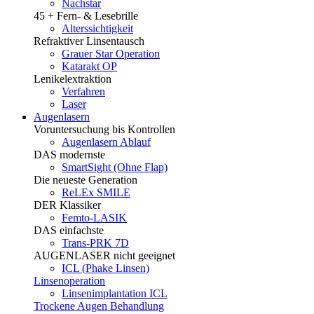
Nachstar
45 + Fern- & Lesebrille
Alterssichtigkeit
Refraktiver Linsentausch
Grauer Star Operation
Katarakt OP
Lenikelextraktion
Verfahren
Laser
Augenlasern
Voruntersuchung bis Kontrollen
Augenlasern Ablauf
DAS modernste
SmartSight (Ohne Flap)
Die neueste Generation
ReLEx SMILE
DER Klassiker
Femto-LASIK
DAS einfachste
Trans-PRK 7D
AUGENLASER nicht geeignet
ICL (Phake Linsen)
Linsenoperation
Linsenimplantation ICL
Trockene Augen Behandlung