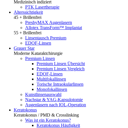
Medizinisch indiziert
PTK Lasertherapie
Alterssichtigkeit
45 + Brillenfrei
PresbyMAX Augenlasern
Allotex TransForm™ Implantat
55 + Brillenfrei
Linsentausch Premium
EDOF-Linsen
Grauer Star
Moderne Kataraktchirurgie
Premium Linsen
Premium Linsen Übersicht
Premium Linsen Vergleich
EDOF-Linsen
Multifokallinsen
Torische Intraokularlinsen
Monofokallinsen
Kunstlinsenauswahl
Nachstar & YAG-Kapsulotomie
Augenlasern nach IOL-Operation
Keratokonus
Keratokonus / PMD & Crosslinking
Was ist ein Keratokonus?
Keratokonus Häufigkeit