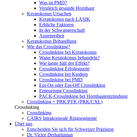
Was ist PMD?
Vergleich gesunde Hornhaut
Keratokonus Ursachen
Keratokonus nach LASIK
Erbliche Faktoren
In der Schwangerschaft
Augenreiben
Keratokonus Behandlung
Wie das Crosslinking?
Crosslinking bei Keratokonus
Wann Keratokonus behandeln?
Wie lange hält der Effekt?
Crosslinking Erfolgsquote
Crosslinking bei Kindern
Crosslinking bei PMD
Epi-On oder Epi-Off Crosslinking
Erneuerung Crosslinking
PACK-Crosslinking bei Hornhautentzündung
Crosslinking + PRK/PTK (PRK/CXL)
Crosslinking
Crosslinking
CAIRS Intrakorneale Ringsegmente
Über uns
Entscheiden Sie sich für Schweizer Präzision
Dr. Victor Derhartunian