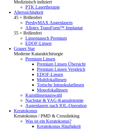
Medizinisch indiziert
PTK Lasertherapie
Alterssichtigkeit
45 + Brillenfrei
PresbyMAX Augenlasern
Allotex TransForm™ Implantat
55 + Brillenfrei
Linsentausch Premium
EDOF-Linsen
Grauer Star
Moderne Kataraktchirurgie
Premium Linsen
Premium Linsen Übersicht
Premium Linsen Vergleich
EDOF-Linsen
Multifokallinsen
Torische Intraokularlinsen
Monofokallinsen
Kunstlinsenauswahl
Nachstar & YAG-Kapsulotomie
Augenlasern nach IOL-Operation
Keratokonus
Keratokonus / PMD & Crosslinking
Was ist ein Keratokonus?
Keratokonus Häufigkeit