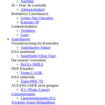
Nachstar
45 + Fern- & Lesebrille
Alterssichtigkeit
Refraktiver Linsentausch
Grauer Star Operation
Katarakt OP
Lenikelextraktion
Verfahren
Laser
Augenlasern
Voruntersuchung bis Kontrollen
Augenlasern Ablauf
DAS modernste
SmartSight (Ohne Flap)
Die neueste Generation
ReLEx SMILE
DER Klassiker
Femto-LASIK
DAS einfachste
Trans-PRK 7D
AUGENLASER nicht geeignet
ICL (Phake Linsen)
Linsenoperation
Linsenimplantation ICL
Trockene Augen Behandlung