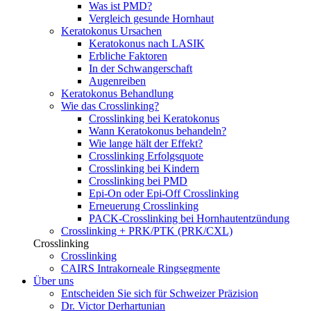
Was ist PMD?
Vergleich gesunde Hornhaut
Keratokonus Ursachen
Keratokonus nach LASIK
Erbliche Faktoren
In der Schwangerschaft
Augenreiben
Keratokonus Behandlung
Wie das Crosslinking?
Crosslinking bei Keratokonus
Wann Keratokonus behandeln?
Wie lange hält der Effekt?
Crosslinking Erfolgsquote
Crosslinking bei Kindern
Crosslinking bei PMD
Epi-On oder Epi-Off Crosslinking
Erneuerung Crosslinking
PACK-Crosslinking bei Hornhautentzündung
Crosslinking + PRK/PTK (PRK/CXL)
Crosslinking
Crosslinking
CAIRS Intrakorneale Ringsegmente
Über uns
Entscheiden Sie sich für Schweizer Präzision
Dr. Victor Derhartunian