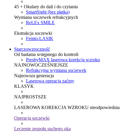
45 + Okulary do dali i do czytania
SmartSight (bez płatka)
Wymiana soczewek refrakcyjnych
ReLEx SMILE
Ekstrakcja soczewki
Femto-LASIK
Starczowzroczność
Od badania wstępnego do kontroli
PresbyMAX laserowa korekcja wzroku
NAJNOWOCZEŚNIEJSZE
Refrakcyjna wymiana soczewek
Najnowsza generacja
Laserowa operacja zaćmy
KLASYK
NAJPROSTSZE
LASEROWA KOREKCJA WZROKU nieodpowiednia
Operacja soczewki
Leczenie zespołu suchego oka