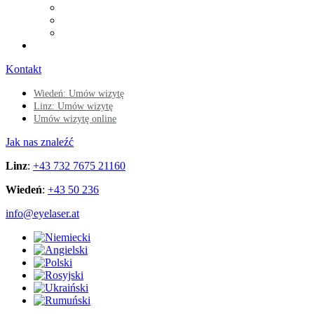
Kontakt
Wiedeń: Umów wizytę
Linz: Umów wizytę
Umów wizytę online
Jak nas znaleźć
Linz
:
+43 732 7675 21160
Wiedeń
:
+43 50 236
info@eyelaser.at