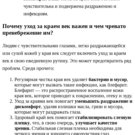
чувствительна и подвержена раздражению и
инфекциям.
Почему уход за краем век важен и чем чревато
пренебрежение им?
Людям с чувствительными глазами, легко раздражающейся
или сухой кожей у края век следует включить уход за краем
век в свою ежедневную рутину. Это может предотвратить ряд
проблем. Среди прочего:
Регулярная чистка края век удаляет
бактерии и мусор
,
которые могут вызвать такие инфекции, как блефарит.
Блефарит — это распространенное воспаление кожи
края век, которое приводит к покраснению, отеку и зуду.
Уход за краями век помогает
уменьшить раздражение и
дискомфорт
, удаляя излишки масла, грязи и мусора,
которые могут раздражать глаза.
Здоровый край век помогает
стабилизировать слезную
пленку
, что, в свою очередь,
улучшает качество
зрения.
Стабильная слезная пленка необходима для
четкого зрения и хорошего самочувствия глаз.